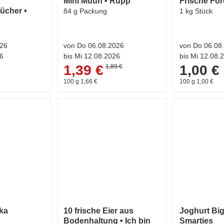
Mini Muuh • Rupp
Frische For
ücher •
84 g Packung
1 kg Stück
026
von Do 06.08.2026
von Do 06.08
26
bis Mi 12.08.2026
bis Mi 12.08.
1,39 €
1,00 €
1,89 €
100 g 1,66 €
100 g 1,00 €
lka
10 frische Eier aus
Joghurt Big
Bodenhaltung • Ich bin
Smarties