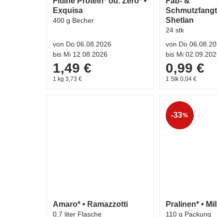
Fitline Protein* od. Zero* •
Fab- &
Exquisa
Schmutzfangt
Shetlan
400 g Becher
24 stk
von Do 06.08.2026
von Do 06.08.2
bis Mi 12.08.2026
bis Mi 02.09.20
1,49 €
0,99 €
1 kg 3,73 €
1 Stk 0,04 €
-33
%
Amaro* • Ramazzotti
Pralinen* • Mi
0,7 liter Flasche
110 g Packung