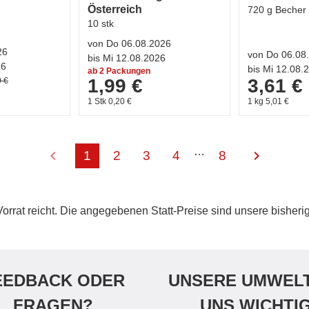
Österreich
720 g Becher
10 stk
von Do 06.08.2026
26
von Do 06.08
bis Mi 12.08.2026
26
bis Mi 12.08.
ab 2 Packungen
1,99 €
3,61 €
9 €
1 Stk 0,20 €
1 kg 5,01 €
…
chevron_left
chevron_right
1
2
3
4
8
Vorrat reicht. Die angegebenen Statt-Preise sind unsere bisheri
EEDBACK ODER
UNSERE UMWELT
FRAGEN?
UNS WICHTI