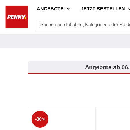
Zur Startseite
/
PENNY Angebote
expand_more
expan
ANGEBOTE
JETZT BESTELLEN
Suche nach Inhalten, Kategorien oder Produ
Angebote ab 06.
-30
%