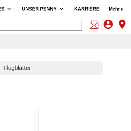
expand_more
expand_more
ES
UNSER PENNY
KARRIERE
Mehr anz
Flugblätter