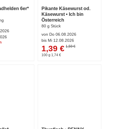
dhelden 6er*
Pikante Käsewurst od.
Käsewurst • Ich bin
Österreich
ng
80 g Stück
.2026
von Do 06.08.2026
2026
bis Mi 12.08.2026
n
1,39 €
1,59 €
100 g 1,74 €