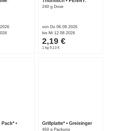
elle*
Thunfisch • PENNY.
240 g Dose
.2026
von Do 06.08.2026
2026
bis Mi 12.08.2026
2,19 €
1 kg 9,13 €
 Pack* •
Grillplatte* • Greisinger
450 g Packung