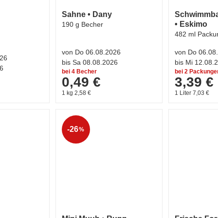
Sahne • Dany
Schwimmba
• Eskimo
190 g Becher
482 ml Packu
von Do 06.08.2026
von Do 06.08
026
bis Sa 08.08.2026
bis Mi 12.08.
26
bei 4 Becher
bei 2 Packunge
0,49 €
3,39 €
1 kg 2,58 €
1 Liter 7,03 €
-26
%