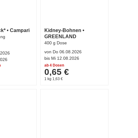
k* • Campari
Kidney-Bohnen •
GREENLAND
ung
400 g Dose
von Do 06.08.2026
.2026
bis Mi 12.08.2026
2026
n
ab 4 Dosen
0,65 €
1 kg 1,63 €