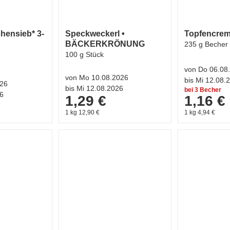
hensieb* 3-
Speckweckerl •
Topfencrem
BÄCKERKRÖNUNG
235 g Becher
100 g Stück
von Do 06.08
von Mo 10.08.2026
bis Mi 12.08.
026
bis Mi 12.08.2026
bei 3 Becher
26
1,29 €
1,16 €
1 kg 12,90 €
1 kg 4,94 €