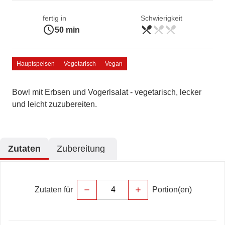
fertig in
Schwierigkeit
access_time
restaurant_menu
restaurant_menu
restaurant_menu
leicht
50 min
Hauptspeisen
Vegetarisch
Vegan
Bowl mit Erbsen und Vogerlsalat - vegetarisch, lecker
und leicht zuzubereiten.
Zutaten
Zubereitung
Zutaten für
Portion(en)
remove
add